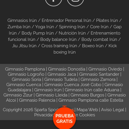
Gimnasios Irún
/
Entrenador Personal Irún
/
Pilates Irún
/
Zumba Irún
/
Yoga Irún
/
Spinning Irún
/
Core Irún
/
Gap
Irún
/
Body Pump Irún
/
Nutrición Irún
/
Entrenamiento
funcional Irún
/
Body balance Irún
/
Body combat Irún
/
Jiu Jitsu Irún
/
Cross training Irún
/
Boxeo Irún
/
Kick
boxing Irún
Gimnasio Pamplona
|
Gimnasio Donostia
|
Gimnasio Oviedo
|
Gimnasio Logroño
|
Gimnasio Jaca
|
Gimnasio Santander
|
Gimnasio Soria
|
Gimnasio Tudela
|
Gimnasio Zamora
|
Gimnasio Cuenca
|
Gimnasio Cuenca José Cobo
|
Gimnasio
Guadalajara
|
Gimnasio Irún
|
Gimnasio Irún calle Aduana
|
Gimnasio Zizur
|
Gimnasio Lleida
|
Gimnasio Burgos
|
Gimnasio
Alcoi
|
Gimnasio Palencia
|
Gimnasio Pamplona calle Estella
Copyright 2026 Sparta Sport Center |
Mapa Web
|
Aviso Legal
|
Privacidad
|
Política de Cookies