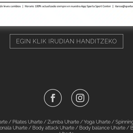
EGIN KLIK IRUDIAN HANDITZEKO
arte
/
Pilates Uharte
/
Zumba Uharte
/
Yoga Uharte
/
Spinnin
onala Uharte
/
Body attack Uharte
/
Body balance Uharte
/
B