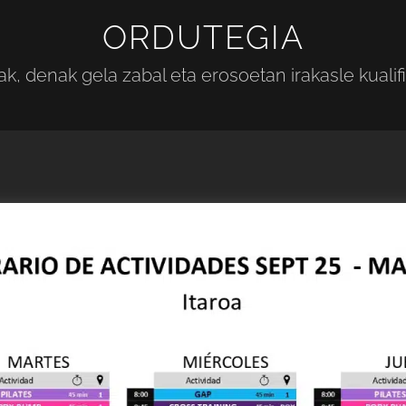
ORDUTEGIA
ak, denak gela zabal eta erosoetan irakasle kuali