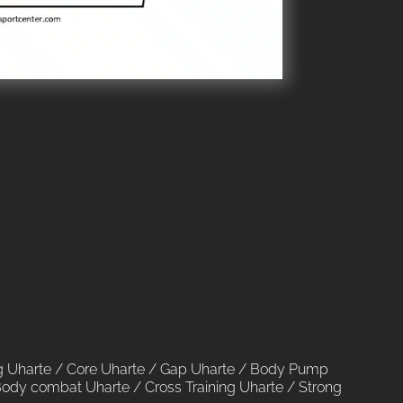
g Uharte
/
Core Uharte
/
Gap Uharte
/
Body Pump
ody combat Uharte
/
Cross Training Uharte
/
Strong