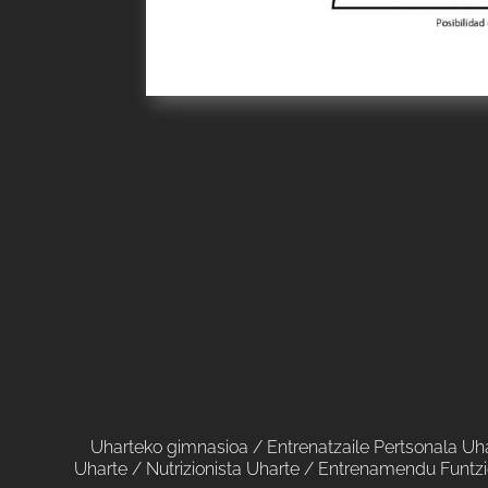
Uharteko gimnasioa
/
Entrenatzaile Pertsonala Uh
Uharte
/
Nutrizionista Uharte
/
Entrenamendu Funtzi