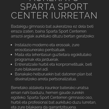
SPARTA SPORT
CENTER IURRETAN
Badakigu gimnasio bat aukeratzea ez dela beti
erraza izaten, baina Sparta Sport Centerren
arrazoi argiak aurkituko dituzu bertan geratzeko:
Instalazio moderno eta erosoak, zure
erosotasunerako pentsatuak.
Maila eta lehentasun guztietara egokitutako
programak eta jarduerak.
Entrenatzaile hurbil eta konprometituak, beti
zure bilakaerari adi.
Banakako helburuekin bat datorren plan bat
diseinatzeko arreta pertsonalizatua.
Benetako aldaketa iraunkor baterako urratsa
eman nahi baduzu, hemen gaude zurekin
egoteko. Sparta Sport Centerren gimnasio oso,
hurbil eta profesional bat aurkituko duzu Iurretan,
eta zure bilakaera da garrantzitsuena.