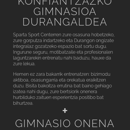
KONFIANTZAZKO
GIMNASIOA
DURANGALDEA
Sparta Sport Centerren zure osasuna hobetzeko,
zure gorputza indartzeko eta Durangon ongizate
integralaz gozatzeko espazio bat sortu dugu.
Ingurune seguru, motibatzaile eta profesionalen
laguntzarekin entrenatu nahi baduzu, hauxe da
zure lekua.
Hemen ez zara bakarrik entrenatzen: bizimodu
aktiboa, osasungarria eta orekatua eraikitzen
duzu. Bisita bakoitza errutina bat baino gehiago
izatea nahi dugu, zure bertsiorik onenera
hurbilduko zaituen esperientzia positibo bat
bihurtzea.
+
GIMNASIO ONENA