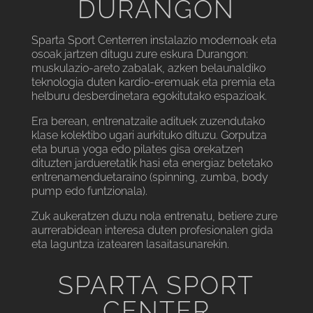
DURANGON
Sparta Sport Centerren instalazio modernoak eta
osoak jartzen ditugu zure eskura Durangon:
muskulazio-areto zabalak, azken belaunaldiko
teknologia duten kardio-eremuak eta premia eta
helburu desberdinetara egokitutako espazioak.
Era berean, entrenatzaile adituek zuzendutako
klase kolektibo ugari aurkituko dituzu. Gorputza
eta burua yoga edo pilates gisa orekatzen
dituzten jardueretatik hasi eta energiaz betetako
entrenamenduetaraino (spinning, zumba, body
pump edo funtzionala).
Zuk aukeratzen duzu nola entrenatu, betiere zure
aurrerabidean interesa duten profesionalen gida
eta laguntza izatearen lasaitasunarekin.
SPARTA SPORT
CENTER