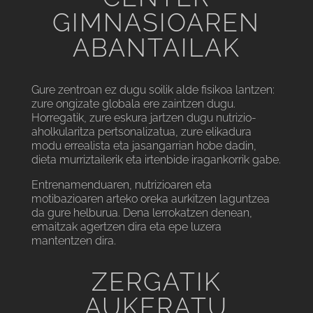
GIMNASIOAREN
ABANTAILAK
Gure zentroan ez dugu soilik alde fisikoa lantzen:
zure ongizate globala ere zaintzen dugu.
Horregatik, zure eskura jartzen dugu nutrizio-
aholkularitza pertsonalizatua, zure elikadura
modu errealista eta jasangarrian hobe dadin,
dieta murriztailerik eta irtenbide iragankorrik gabe.
Entrenamenduaren, nutrizioaren eta
motibazioaren arteko oreka aurkitzen laguntzea
da gure helburua. Dena lerrokatzen denean,
emaitzak agertzen dira eta epe luzera
mantentzen dira.
ZERGATIK
AUKERATU