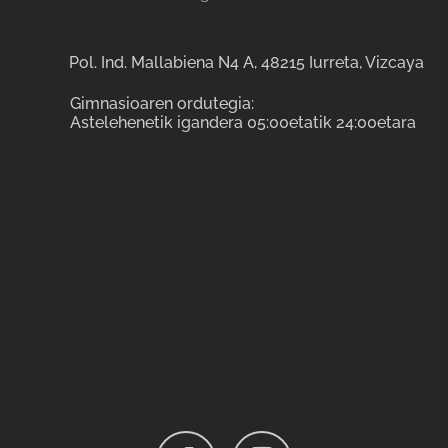
Pol. Ind. Mallabiena N4 A, 48215 Iurreta, Vizcaya
Gimnasioaren ordutegia:
Astelehenetik igandera 05:00etatik 24:00etara