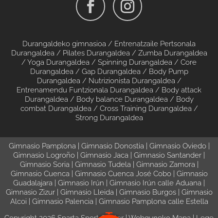
Durangaldeko gimnasioa
/
Entrenatzaile Pertsonala
Durangaldea
/
Pilates Durangaldea
/
Zumba Durangaldea
/
Yoga Durangaldea
/
Spinning Durangaldea
/
Core
Durangaldea
/
Gap Durangaldea
/
Body Pump
Durangaldea
/
Nutrizionista Durangaldea
/
Entrenamendu Funtzionala Durangaldea
/
Body attack
Durangaldea
/
Body balance Durangaldea
/
Body
combat Durangaldea
/
Cross Training Durangaldea
/
Strong Durangaldea
Gimnasio Pamplona
|
Gimnasio Donostia
|
Gimnasio Oviedo
|
Gimnasio Logroño
|
Gimnasio Jaca
|
Gimnasio Santander
|
Gimnasio Soria
|
Gimnasio Tudela
|
Gimnasio Zamora
|
Gimnasio Cuenca
|
Gimnasio Cuenca José Cobo
|
Gimnasio
Guadalajara
|
Gimnasio Irún
|
Gimnasio Irún calle Aduana
|
Gimnasio Zizur
|
Gimnasio Lleida
|
Gimnasio Burgos
|
Gimnasio
Alcoi
|
Gimnasio Palencia
|
Gimnasio Pamplona calle Estella
Copyright 2026 Sparta Sport Center
|
Webguneko Mapa
|
Lege