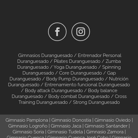
Gimnasios Duranguesado /
Entrenador Personal
Duranguesado /
Pilates Duranguesado
/
Zumba
Duranguesado
/
Yoga Duranguesado
/
Spinning
Duranguesado
/
Core Duranguesado
/
Gap
Duranguesado
/
Body Pump Duranguesado
/
Nutrición
Duranguesado
/
Entrenamiento funcional Duranguesado
/
Body attack Duranguesado
/
Body balance
Duranguesado
/
Body combat Duranguesado
/
Cross
Training Duranguesado
/
Strong Duranguesado
Gimnasio Pamplona
|
Gimnasio Donostia
|
Gimnasio Oviedo
|
Gimnasio Logroño
|
Gimnasio Jaca
|
Gimnasio Santander
|
Gimnasio Soria
|
Gimnasio Tudela
|
Gimnasio Zamora
|
Gimnasio Cuenca
|
Gimnasio Cuenca José Cobo
|
Gimnasio