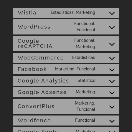
Wistia
Estadísticas, Marketing
Consent
to
Functional,
WordPress
service
Consent
Funcional
wistia
to
Google
Functional,
service
reCAPTCHA
Consent
Marketing
wordpress
to
WooCommerce
Estadísticas
service
Consent
google-
to
Facebook
Marketing, Funcional
Consent
recaptcha
service
to
Google Analytics
Statistics
woocommerc
Consent
service
to
Google Adsense
Marketing
facebook
Consent
service
to
Marketing,
google-
ConvertPlus
service
Consent
Funcional
analytics
google-
to
Wordfence
Functional
adsense
service
Consent
convertplus
to
Google Fonts
Marketing