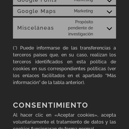
Consent
service
to
Google Maps
Marketing
wordfence
Consent
service
to
Propósito
google-
Misceláneas
service
pendiente de
fonts
Consent
investigación
google-
to
maps
service
(*) Puede informarse de las transferencias a
misceláneas
terceros países que, en su caso, realizan los
terceros identificados en esta política de
cookies en sus correspondientes políticas (ver
los enlaces facilitados en el apartado “Más
información” de la tabla anterior).
CONSENTIMIENTO
Al hacer clic en «Aceptar cookies», acepta
voluntariamente el tratamiento de datos y las
cookies funcionaran de forma normal.