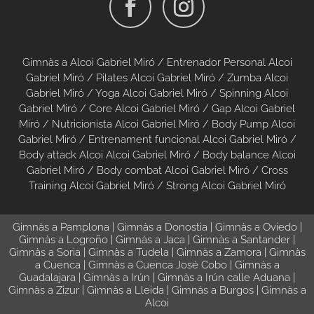
Gimnàs a Alcoi Gabriel Miró
/
Entrenador Personal Alcoi
Gabriel Miró
/
Pilates Alcoi Gabriel Miró
/
Zumba Alcoi
Gabriel Miró
/
Yoga Alcoi Gabriel Miró
/
Spinning Alcoi
Gabriel Miró
/
Core Alcoi Gabriel Miró
/
Gap Alcoi Gabriel
Miró
/
Nutricionista Alcoi Gabriel Miró
/
Body Pump Alcoi
Gabriel Miró
/
Entrenament funcional Alcoi Gabriel Miró
/
Body attack Alcoi Alcoi Gabriel Miró
/
Body balance Alcoi
Gabriel Miró
/
Body combat Alcoi Gabriel Miró
/
Cross
Training Alcoi Gabriel Miró
/
Strong Alcoi Gabriel Miró
Gimnàs a Pamplona
|
Gimnàs a Donostia
|
Gimnàs a Oviedo
|
Gimnàs a Logroño
|
Gimnàs a Jaca
|
Gimnàs a Santander
|
Gimnàs a Soria
|
Gimnàs a Tudela
|
Gimnàs a Zamora
|
Gimnàs
a Cuenca
|
Gimnàs a Cuenca José Cobo
|
Gimnàs a
Guadalajara
|
Gimnàs a Irún
|
Gimnàs a Irún calle Aduana
|
Gimnàs a Zizur
|
Gimnàs a Lleida
|
Gimnàs a Burgos
|
Gimnàs a
Alcoi