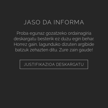
JASO DA INFORMA
Proba egunaz gozatzeko ordainagiria
deskargatu besterik ez duzu egin behar.
Horrez gain, lagunduko dizuten argibide
batzuk zehazten ditu. Zure zain gaude!
JUSTIFIKAZIOA DESKARGATU